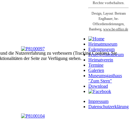
Rechte vorbehalten.
Design, Layout: Bertram
Englbauer, be-
Officedienstleistungen,
Bamberg,
www.be-office.de
Heimatmuseum
Eulenmuseum
e und die Nutzererfahrung zu verbessern (Tracking Cookies). Sie
Feuerwehrmuseum
tionalitäten der Seite zur Verfügung stehen.
Heimatverein
Termine
Galerien
Museumsgasthaus
"Zum Stern"
Download
Impressum
Datenschutzerklärung