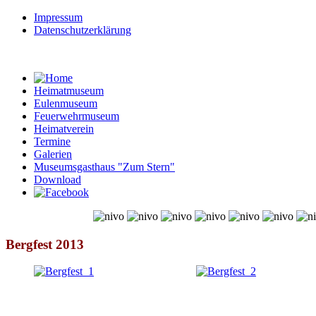
Impressum
Datenschutzerklärung
Heimatmuseum
Eulenmuseum
Feuerwehrmuseum
Heimatverein
Termine
Galerien
Museumsgasthaus "Zum Stern"
Download
© Free
Joomla! 3 Modules
- by
VinaGecko.com
Bergfest 2013