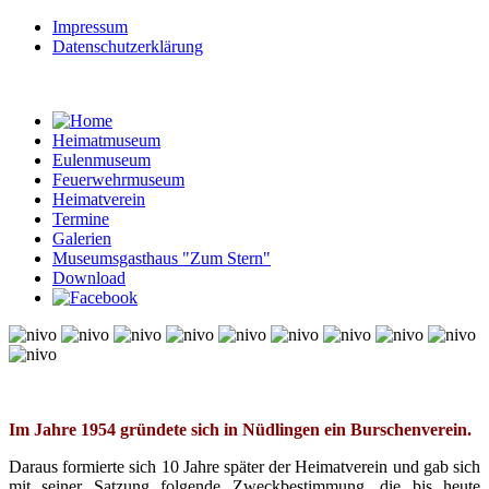
Impressum
Datenschutzerklärung
Heimatmuseum
Eulenmuseum
Feuerwehrmuseum
Heimatverein
Termine
Galerien
Museumsgasthaus "Zum Stern"
Download
© Free
Joomla! 3 Modules
- by
VinaGecko.com
Im Jahre 1954 gründete sich in Nüdlingen ein Burschenverein.
Daraus formierte sich 10 Jahre später der Heimatverein und gab sich
mit seiner Satzung folgende Zweckbestimmung, die bis heute