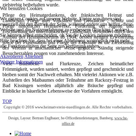
zielstrebig beibehalten wurde.
Wir benutzen Cookies
Pflege des Heimatgedankens, der fränkischen Heimat und
Wir nutzen Cookies auf unserer Website. Einige von ihnen sind
Landschaft, Pflege alter Volksitten und Gebräuche , Schutz und
essenziell für den Betrieb der Seite, während andere uns helfen, diese
Pflege historischer Heimatwerke, Förderung der Jugend und
Website und die Nutzererfahrung zu verbessern (Tracking Cookies).
Erschließung der unterfränkischen Landschaft. Besonders durch den
Sie können selbst entscheiden, ob Sie die Cookies zulassen möchten.
Aufbau des Heimatmuseums ab 1964, dessen stetigen Erweiterung
Bitte beachten Sie, dass bei einer Ablehnung womöglich nicht mehr
sowie der Präsentation und Pflege der Exponate ist die Zielsetzung
alle Funktionalitäten der Seite zur Verfügung stehen.
des Vereins in anschaulicher Weise geglückt. Ständig steigende
Besucherzahlen zeugen von zunehmendem Interesse.
Akzeptieren
Ablehnen
Weitere Informationen
Viele Bildstöcke und Flurkreuze, Zeichen heimatlicher
Frömmigkeit, wurden saniert, werden gepflegt und geschmückt und
bleiben somit der Nachwelt erhalten. Mit vielerlei Aktionen wie z.B.
Aufstellen des Maibaumes oder Teilnahme am Rackozy-Festzug in
Bad Kissingen werden alljährlich alte Bräuche gepflegt und
Einblicke in bäuerliche Lebensweise der Vorfahren ermöglicht.
TOP
Copyright © 2016 www.heimatverein-nuedlingen.de. Alle Rechte vorbehalten.
Design, Layout: Bertram Englbauer, be-Officedienstleistungen, Bamberg,
www.be-
office.de