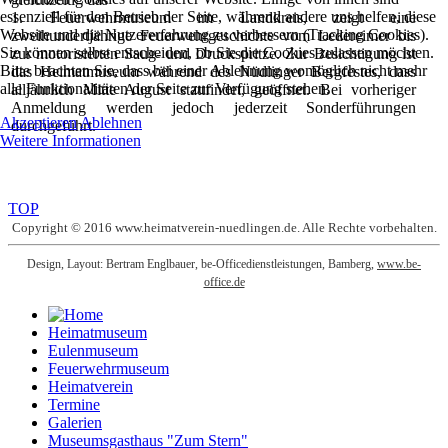
essenziell für den Betrieb der Seite, während andere uns helfen, diese
1. Feuerwehrmuseum im Landkreis, zeigt eine
Website und die Nutzererfahrung zu verbessern (Tracking Cookies).
zweihundertjährige Feuerwehrgeschichte vom Ledereimer bis
Sie können selbst entscheiden, ob Sie die Cookies zulassen möchten.
zur motorisierten Saug- und Druckspritze. Zur Besichtigung ist
Bitte beachten Sie, dass bei einer Ablehnung womöglich nicht mehr
das Heimatmuseum während des Nüdlinger Bergfestes, dass
alle Funktionalitäten der Seite zur Verfügung stehen.
alljährlich Mitte August stattfindet, geöffnet. Bei vorheriger
Anmeldung werden jedoch jederzeit Sonderführungen
Akzeptieren
Ablehnen
durchgeführt.
Weitere Informationen
TOP
Copyright © 2016 www.heimatverein-nuedlingen.de. Alle Rechte vorbehalten.
Design, Layout: Bertram Englbauer, be-Officedienstleistungen, Bamberg,
www.be-
office.de
Heimatmuseum
Eulenmuseum
Feuerwehrmuseum
Heimatverein
Termine
Galerien
Museumsgasthaus "Zum Stern"