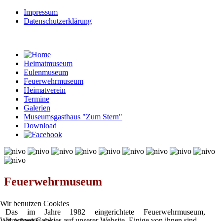
Impressum
Datenschutzerklärung
Heimatmuseum
Eulenmuseum
Feuerwehrmuseum
Heimatverein
Termine
Galerien
Museumsgasthaus "Zum Stern"
Download
© Free
Joomla! 3 Modules
- by
VinaGecko.com
Feuerwehrmuseum
Wir benutzen Cookies
Das im Jahre 1982 eingerichtete Feuerwehrmuseum,
Wir nutzen Cookies auf unserer Website. Einige von ihnen sind
gleichzeitig das