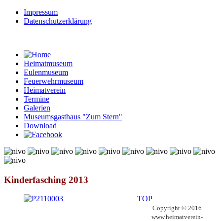
Impressum
Datenschutzerklärung
Heimatmuseum
Eulenmuseum
Feuerwehrmuseum
Heimatverein
Termine
Galerien
Museumsgasthaus "Zum Stern"
Download
© Free
Joomla! 3 Modules
- by
VinaGecko.com
Kinderfasching 2013
TOP
Copyright © 2016
www.heimatverein-