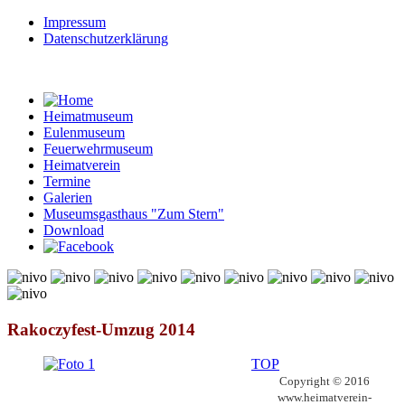
Impressum
Datenschutzerklärung
Heimatmuseum
Eulenmuseum
Feuerwehrmuseum
Heimatverein
Termine
Galerien
Museumsgasthaus "Zum Stern"
Download
© Free
Joomla! 3 Modules
- by
VinaGecko.com
Rakoczyfest-Umzug 2014
TOP
Copyright © 2016
www.heimatverein-