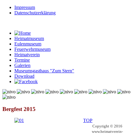
Impressum
Datenschutzerklärung
Heimatmuseum
Eulenmuseum
Feuerwehrmuseum
Heimatverein
Termine
Galerien
Museumsgasthaus "Zum Stern"
Download
© Free
Joomla! 3 Modules
- by
VinaGecko.com
Bergfest 2015
TOP
Copyright © 2016
www.heimatverein-