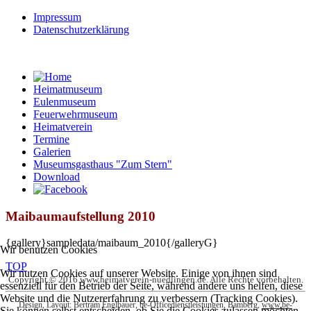
Impressum
Datenschutzerklärung
Heimatmuseum
Eulenmuseum
Feuerwehrmuseum
Heimatverein
Termine
Galerien
Museumsgasthaus "Zum Stern"
Download
Maibaumaufstellung 2010
{gallery}sampledata/maibaum_2010{/galleryG}
Wir benutzen Cookies
TOP
Wir nutzen Cookies auf unserer Website. Einige von ihnen sind
Copyright © 2016 www.heimatverein-nuedlingen.de. Alle Rechte vorbehalten.
essenziell für den Betrieb der Seite, während andere uns helfen, diese
Website und die Nutzererfahrung zu verbessern (Tracking Cookies).
Design, Layout: Bertram Englbauer, be-Officedienstleistungen, Bamberg,
www.be-
Sie können selbst entscheiden, ob Sie die Cookies zulassen möchten.