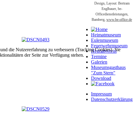
Design, Layout: Bertram
Englbauer, be-
Officedienstleistungen,
Bamberg,
www.be-office.de
Heimatmuseum
Eulenmuseum
Feuerwehrmuseum
e und die Nutzererfahrung zu verbessern (Tracking Cookies). Sie
Heimatverein
tionalitäten der Seite zur Verfügung stehen.
Termine
Galerien
Museumsgasthaus
"Zum Stern"
Download
Impressum
Datenschutzerklärung